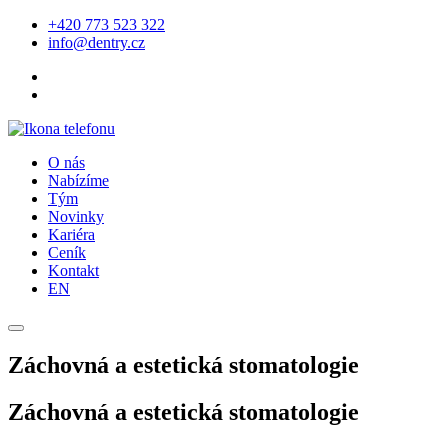
+420 773 523 322
info@dentry.cz
O nás
Nabízíme
Tým
Novinky
Kariéra
Ceník
Kontakt
EN
Záchovná a estetická stomatologie
Záchovná a estetická stomatologie