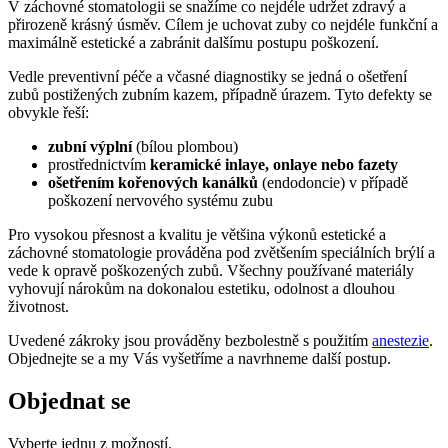
V záchovné stomatologii se snažíme co nejdéle udržet zdravý a
přirozeně krásný úsměv. Cílem je uchovat zuby co nejdéle funkční a
maximálně estetické a zabránit dalšímu postupu poškození.
Vedle preventivní péče a včasné diagnostiky se jedná o ošetření
zubů postižených zubním kazem, případně úrazem. Tyto defekty se
obvykle řeší:
zubní výplní
(bílou plombou)
prostřednictvím
keramické inlaye, onlaye nebo fazety
ošetřením kořenových kanálků
(endodoncie) v případě
poškození nervového systému zubu
Pro vysokou přesnost a kvalitu je většina výkonů estetické a
záchovné stomatologie prováděna pod zvětšením speciálních brýlí a
vede k opravě poškozených zubů. Všechny používané materiály
vyhovují nárokům na dokonalou estetiku, odolnost a dlouhou
životnost.
Uvedené zákroky jsou prováděny bezbolestně s použitím
anestezie
.
Objednejte se a my Vás vyšetříme a navrhneme další postup.
Objednat se
Vyberte jednu z možností.