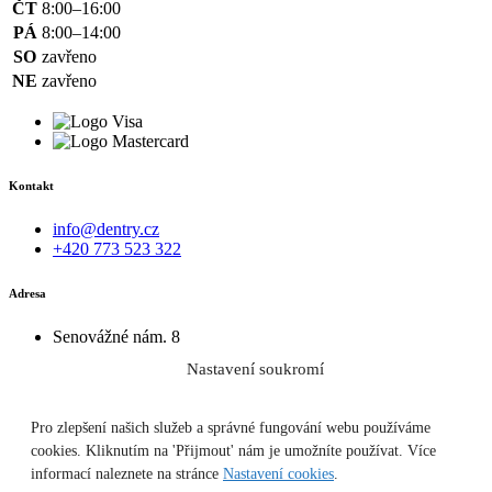
ČT
8:00–16:00
PÁ
8:00–14:00
SO
zavřeno
NE
zavřeno
Kontakt
info@dentry.cz
+420 773 523 322
Adresa
Senovážné nám. 8
110 00 Praha 1
Nastavení soukromí
3. patro
Pro zlepšení našich služeb a správné fungování webu používáme
zobrazit mapu
cookies. Kliknutím na 'Přijmout' nám je umožníte používat. Více
informací naleznete na stránce
Nastavení cookies
.