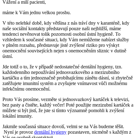
Vážení a milí pacienti,
máme k Vám jednu velkou prosbu.
V této nelehké době, kdy většina z nás tráví dny v karanténě, kdy
naše sociální kontakty představují pouze naši nejbližší, máme
tendenci nevěnovat tolik pozornosti osobní ústní hygieně. To
vzhledem k současné situaci, kdy Vám nemůžeme nabízet služby
v plném rozsahu, představuje jisté zvýšené riziko pro výskyt
onemocnění souvisejících nejen s onemocněním sliznic v dutině
ústní.
Jde totiž o to, že v případě nedostatečné dentální hygieny, tzn.
každodenního nepoužívání jednosvazkového a mezizubního
kartáčku a tím jednoznačně probíhajícímu zánětu dásní, si zbytečně
zatěžujete imunitní systém a zvyšujete vnímavost vůči možnému
infekčnímu onemocnění.
Proto Vás prosíme, vezměte si jednosvazkový kartáček k televizi,
bez pasty a čistěte, každý večer! Poté použijte mezizubní kartáček a
můžete si být jistí, že jste si tímto významně pomohli k zvýšení
lokální imunity.
Jakmile současná situace dovolí, velmi se na Vás budeme těšit.
Nyní je provoz
dentální hygieny
pozastaven, nicméně s každým z
Vás se osobně skontaktuji.