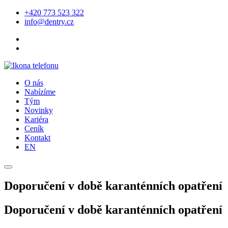
+420 773 523 322
info@dentry.cz
O nás
Nabízíme
Tým
Novinky
Kariéra
Ceník
Kontakt
EN
Doporučení v době karanténních opatření
Doporučení v době karanténních opatření