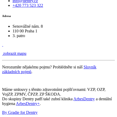
info@dentry.cz
+420 773 523 322
Adresa
Senovážné nám. 8
110 00 Praha 1
3. patro
zobrazit mapu
Nerozumíte nějakému pojmu? Prohlédněte si náš
Slovník
základních pojmů
.
Máme smlouvy s těmito zdravotními pojišťovnami: VZP, OZP,
VojZP, ZPMV, ČPZP, ZP ŠKODA.
Do skupiny Dentry patří také zubní klinika
ArbesDentry
a dentální
hygiena
ArbesDentry+
.
By Gradie for Dentry