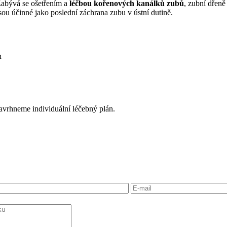
Zabývá se ošetřením a
léčbou kořenových kanálků zubů
, zubní dřeně
ou účinné jako poslední záchrana zubu v ústní dutině.
n
avrhneme individuální léčebný plán.