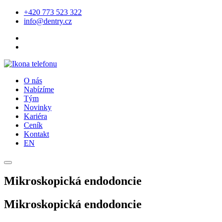
+420 773 523 322
info@dentry.cz
O nás
Nabízíme
Tým
Novinky
Kariéra
Ceník
Kontakt
EN
Mikroskopická endodoncie
Mikroskopická endodoncie