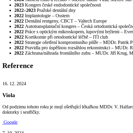
2023
Kongres české endodontické společnosti
2022–2023
Pražské dentální dny
2022
Implantologie – Osstem
2022
Dentální rentgeny, CBCT – Valtech Europe
2022
Autotransplantační kongres – Česká ortodontická společn
2022
Práce s optickým mikroskopem, lupovými brýlemi – Eve
2022
Kortikomie při ortodontické léčbě – ITI club
2022
Strategie ošetření kompromisního pilíře – MDDr. Patrik P
2022
Pravidla pro úspěšnou rozsáhlou rekonstrukci – MUDr. 
2022
Záchrana/náhrada frontálního zubu – MUDr. Jiří Krug,
Reference
16. 12. 2024
Viola
Od podzimu tohoto roku je mojí ošetřující lékařkou MDDr. V. Halfarov
doktorky i sestřičky.
Google
7. 10. 2024