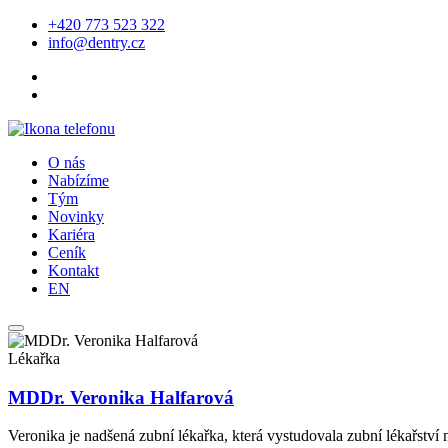
+420 773 523 322
info@dentry.cz
O nás
Nabízíme
Tým
Novinky
Kariéra
Ceník
Kontakt
EN
Lékařka
MDDr. Veronika Halfarová
Veronika je nadšená zubní lékařka, která vystudovala zubní lékařství 