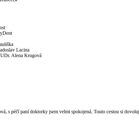
ost
ryDent
auliška
Radoslav Lacina
 MUDr. Alena Krugová
á, s péčí paní doktorky jsem velmi spokojená. Touto cestou si dovoluji