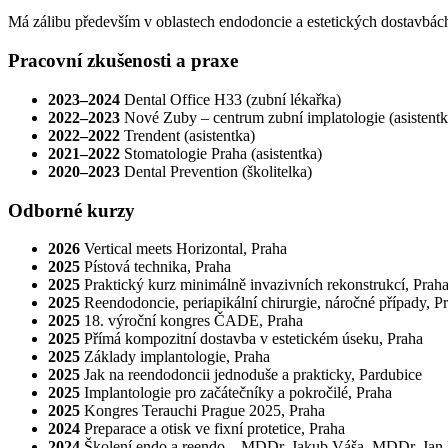
Má zálibu především v oblastech endodoncie a estetických dostavbách
Pracovní zkušenosti a praxe
2023–2024
Dental Office H33 (zubní lékařka)
2022–2023
Nové Zuby – centrum zubní implatologie (asistentk
2022–2022
Trendent (asistentka)
2021–2022
Stomatologie Praha (asistentka)
2020–2023
Dental Prevention (školitelka)
Odborné kurzy
2026
Vertical meets Horizontal, Praha
2025
Pístová technika, Praha
2025
Praktický kurz minimálně invazivních rekonstrukcí, Prah
2025
Reendodoncie, periapikální chirurgie, náročné případy, P
2025
18. výroční kongres ČADE, Praha
2025
Přímá kompozitní dostavba v estetickém úseku, Praha
2025
Základy implantologie, Praha
2025
Jak na reendodoncii jednoduše a prakticky, Pardubice
2025
Implantologie pro začátečníky a pokročilé, Praha
2025
Kongres Terauchi Prague 2025, Praha
2024
Preparace a otisk ve fixní protetice, Praha
2024
Školení endo a reendo – MDDr. Jakub Váša, MDDr. Jan