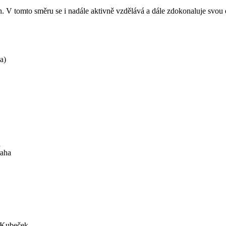
. V tomto směru se i nadále aktivně vzdělává a dále zdokonaluje svou e
a)
a
raha
 Kubeček